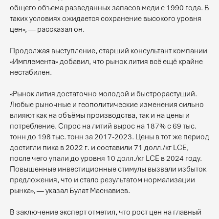
общего объема разведанных запасов меди с 1990 года. В
таких условиях ожидается сохранение высокого уровня
цен», — рассказал он.
Продолжая выступление, старший консультант компании
«Имплемента» добавил, что рынок лития всё ещё крайне
нестабилен.
«Рынок лития достаточно молодой и быстрорастущий.
Любые рыночные и геополитические изменения сильно
влияют как на объёмы производства, так и на цены и
потребление. Спрос на литий вырос на 187% с 69 тыс.
тонн до 198 тыс. тонн за 2017-2023. Цены в тот же период
достигли пика в 2022 г. и составили 71 долл./кг LCE,
после чего упали до уровня 10 долл./кг LCE в 2024 году.
Повышенные инвестиционные стимулы вызвали избыток
предложения, что и стало результатом нормализации
рынка», — указал Булат Маснавиев.
В заключение эксперт отметил, что рост цен на главный